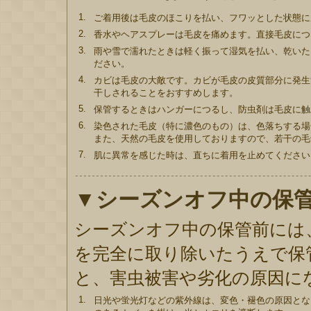
1.
ご着用後は毛皮のほこりを払い、フワッとした状態に
2.
香水やヘアスプレーは毛皮を痛めます。直接毛皮につ
3.
雨や雪で濡れたときは軽く振って湿気を払い、乾いた
ださい。
4.
カビは毛皮の大敵です。カビが毛皮の皮質部分に発生
干しされることをおすすめします。
5.
保管するときはハンガーにつるし、防虫剤は毛皮に触
6.
染色された毛皮（特に濃色のもの）は、色落ちする場
また、天然の毛皮を使用しておりますので、若干の毛
7.
肌に異常を感じた時は、直ちに着用を止めてください
▼シーズンオフ中の保
シーズンオフ中の保管前には
を完全に取り除いたうえで保
と、害虫被害や劣化の原因に
1.
日光や蛍光灯などの紫外線は、変色・褪色の原因とな