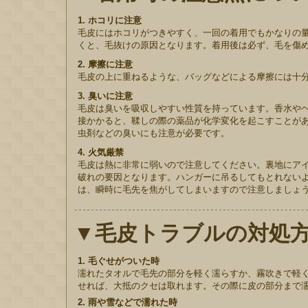
1. ホコリに注意
毛皮にはホコリがつきやすく、一回の着用でもかなりの
くと、毛抜けの原因となります。着用後は必ず、毛を傷
2. 摩擦に注意
毛皮の上に重ねるような、バッグなどによる摩擦には十
3. 臭いに注意
毛皮は臭いを吸収しやすい性質を持っています。香水や
接かかると、鞣しの際の薬品が化学変化を起こすことが
虫剤などの臭いにも注意が必要です。
4. 火気厳禁
毛皮は熱に非常に弱いので注意してください。裏地にア
破れの要因となります。ハンガーに吊るしてもとれない
は、瞬時に毛先を焦がしてしまいますので注意しましょ
▼毛皮トラブルの対処
1. 毛ぐせがついた時
濡れたタオルで毛先の部分を軽く濡らすか、霧吹きで軽
せれば、大抵のクセは取れます。その際に皮の部分まで
2. 雨や雪などで濡れた時