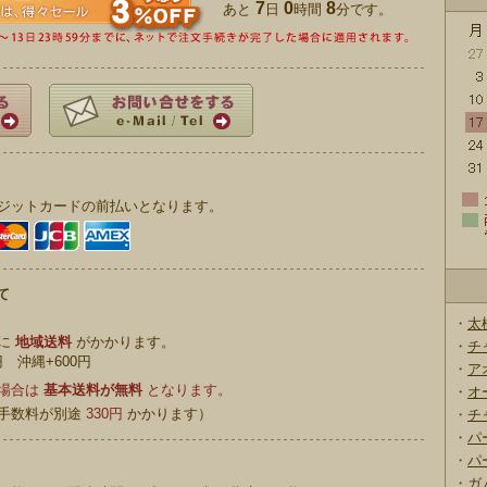
7
0
8
あと
日
時間
分です。
ジットカードの前払いとなります。
て
・
太
別に
地域送料
がかかります。
・
チ
円 沖縄+600円
・
ア
の場合は
基本送料が無料
となります。
・
オ
手数料が別途
330円
かかります）
・
チ
・
パ
・
パ
・
ガ