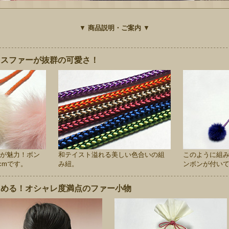
▼
商品説明・ご案内
▼
クスファーが抜群の可愛さ！
が魅力！ボン
和テイスト溢れる美しい色合いの組
このように組
cmです。
み紐。
ンボンが付い
しめる！オシャレ度満点のファー小物