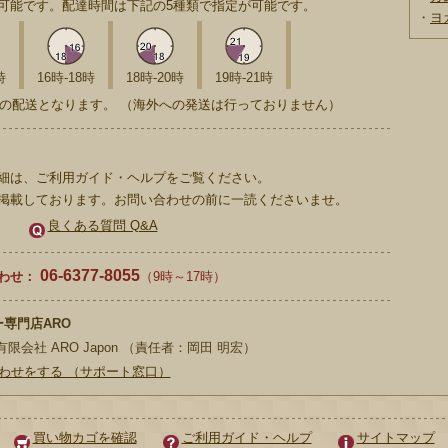
可能です。配達時間は下記の5種類で指定が可能です。
・
ヨ
時
16時-18時
18時-20時
19時-21時
の配送となります。 （海外への発送は行っておりません）
細は、ご利用ガイド・ヘルプをご覧ください。
掲載しております。お問い合わせの前に一読くださいませ。
良くある質問 Q&A
06-6377-8055
わせ：
（9時～17時）
専門店ARO
限会社 ARO Japon （責任者：岡田 明宏）
わせをする （サポート窓口）
買い物カゴを確認
ご利用ガイド・ヘルプ
サイトマップ