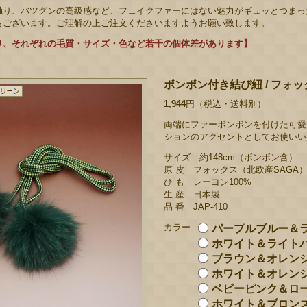
触り、バツグンの高級感など、フェイクファーにはない魅力がギュッとつまっ
もございます。ご理解の上ご注文くださいますようお願い致します。
り、それぞれの毛質・サイズ・色など若干の個体差があります】
ボンボン付き結び紐 / フォッ
1,944
円（税込・送料別）
両端にファーボンボンを付けた可愛
ションのアクセントとしてお使いい
サイズ 約148cm（ボンボン含）
原 皮 フォックス（北欧産SAGA
ひ も レーヨン100%
生 産 日本製
品 番 JAP-410
カラー
パープルブルー＆
ホワイト＆ライト
ブラウン＆オレン
ホワイト＆オレン
ベビーピンク＆ロ
ホワイト＆ブロン