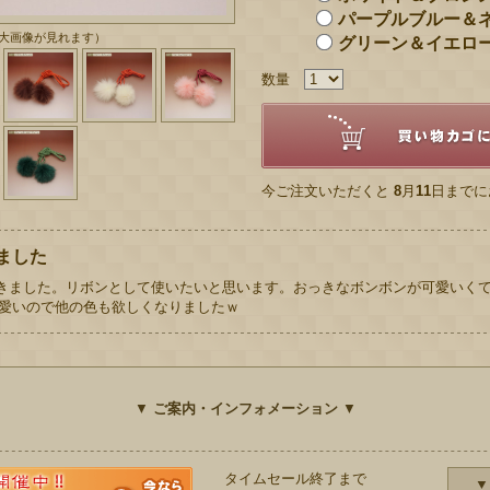
パープルブルー＆
大画像が見れます）
グリーン＆イエロ
数量
今ご注文いただくと
8
月
11
日までに
ました
届きました。リボンとして使いたいと思います。おっきなボンボンが可愛いく
可愛いので他の色も欲しくなりましたｗ
▼
ご案内・インフォメーション
▼
タイムセール終了まで
▼