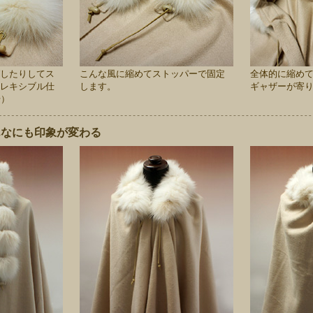
したりしてス
こんな風に縮めてストッパーで固定
全体的に縮め
レキシブル仕
します。
ギャザーが寄
号）
んなにも印象が変わる