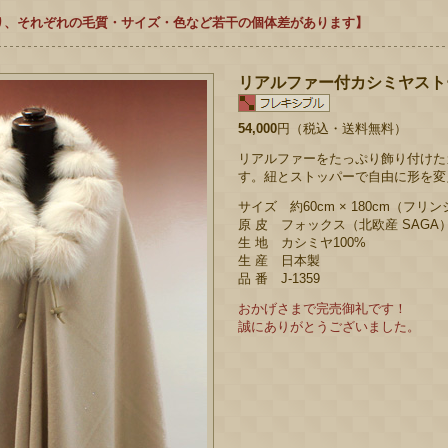
り、それぞれの毛質・サイズ・色など若干の個体差があります】
リアルファー付カシミヤストー
54,000
円（税込・送料無料）
リアルファーをたっぷり飾り付けた
す。紐とストッパーで自由に形を変
サイズ 約60cm × 180cm（フリ
原 皮 フォックス（北欧産 SAGA
生 地 カシミヤ100%
生 産 日本製
品 番 J-1359
おかげさまで完売御礼です！
誠にありがとうございました。