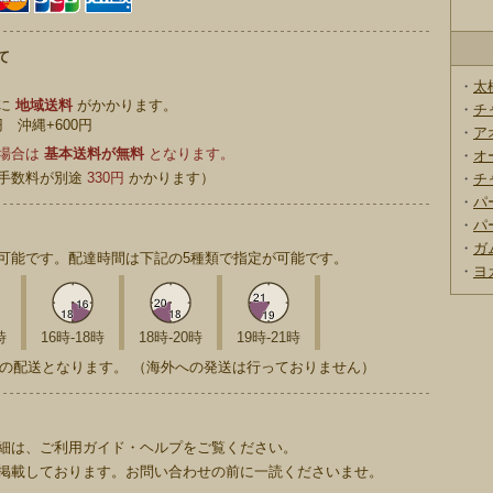
て
・
太
別に
地域送料
がかかります。
・
チ
円 沖縄+600円
・
ア
の場合は
基本送料が無料
となります。
・
オ
手数料が別途
330円
かかります）
・
チ
・
パ
・
パ
・
ガ
可能です。配達時間は下記の5種類で指定が可能です。
・
ヨ
時
16時-18時
18時-20時
19時-21時
の配送となります。 （海外への発送は行っておりません）
細は、ご利用ガイド・ヘルプをご覧ください。
掲載しております。お問い合わせの前に一読くださいませ。