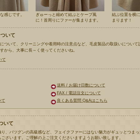
な感じです。
ぎゅーっと縮めて結ぶとケープ風
結ぶ位置を横
に！首周りにファーが集まります。
まります！
について
について、クリーニングや着用時の注意点など、毛皮製品の取扱いについて
すから、大事に長～く使ってくださいね。
いて
ド
送料 / お届け日数について
FAX / 電話注文について
いて
良くある質問 Q&Aはこちら
ついて
触り、バツグンの高級感など、フェイクファーにはない魅力がギュッとつまっ
もございます。ご理解の上ご注文くださいますようお願い致します。