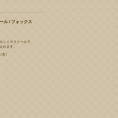
ル / フォックス
カシミヤストールで
えれます。
ンジ含）
）