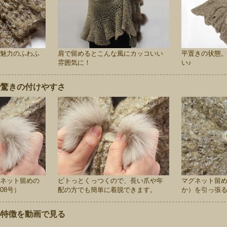
魅力のふわふ
肩で留めるとこんな風にカッコいい
平置きの状態
雰囲気に！
い♪
で驚きの付けやすさ
ネット留めの
ピトっとくっつくので、長い爪や年
マグネット留
08号）
配の方でも簡単に着脱できます。
か）を引っ張
の特徴を動画で見る