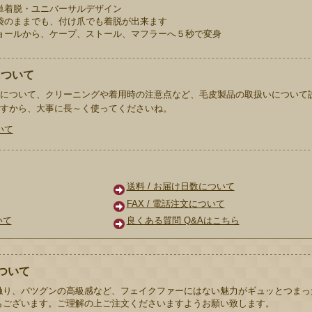
簡単着脱・ユニバーサルデザイン
 手袋のままでも、付け爪でも着脱が出来ます
 ショールから、ケープ、ストール、マフラーへ５秒で変身
について
について、クリーニングや着用時の注意点など、毛皮製品の取扱いについて
すから、大事に長～く使ってくださいね。
いて
ド
送料 / お届け日数について
FAX / 電話注文について
いて
良くある質問 Q&Aはこちら
ついて
触り、バツグンの高級感など、フェイクファーにはない魅力がギュッとつまっ
もございます。ご理解の上ご注文くださいますようお願い致します。