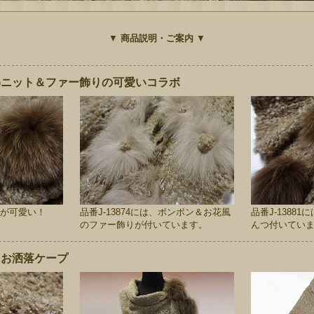
▼
商品説明・ご案内
▼
わニット＆ファー飾りの可愛いコラボ
が可愛い！
品番J-13874には、ボンボン＆お花風
品番J-1388
のファー飾りが付いています。
んつ付いてい
！お洒落ケープ