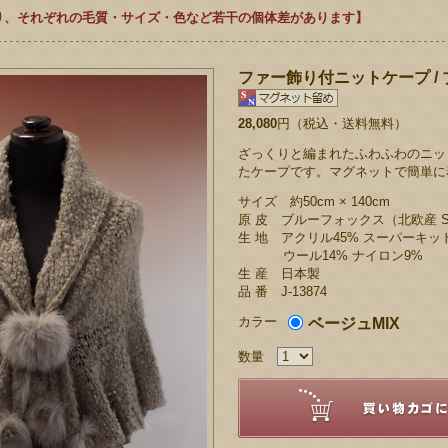
り、それぞれの毛質・サイズ・色など若干の個体差があります】
ファー飾り付ニットケープ /
28,080
円（税込・送料無料）
ざっくりと編まれたふわふわのニッ
たケープです。マグネットで簡単に
サイズ 約50cm × 140cm
原 皮 ブルーフォックス（北欧産 S
生 地 アクリル45% スーパーキッ
ウール14% ナイロン9%
生 産 日本製
品 番 J-13874
カラー
ベージュMIX
数量