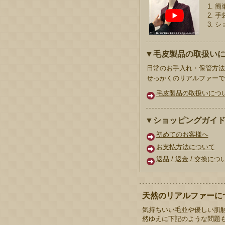
1. 
2.
3.
▼毛皮製品の取扱い
日常のお手入れ・保管方法
せっかくのリアルファーで
毛皮製品の取扱いにつ
▼ショッピングガイ
初めてのお客様へ
お支払方法について
返品 / 返金 / 交換につ
天然のリアルファーに
気持ちいい毛並や優しい肌
然ゆえに下記のような問題