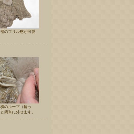
。裾のフリル感が可愛
め横のループ（輪っ
ると簡単に外せます。