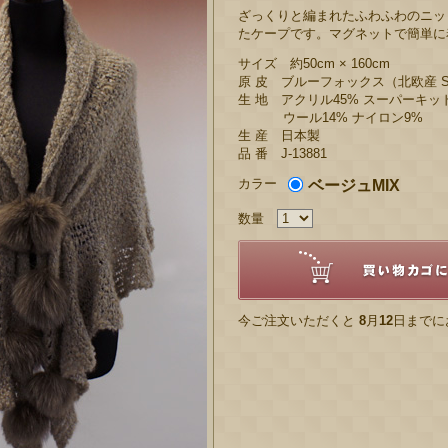
ざっくりと編まれたふわふわのニッ
たケープです。マグネットで簡単に
サイズ 約50cm × 160cm
原 皮 ブルーフォックス（北欧産 S
生 地 アクリル45% スーパーキッ
ウール14% ナイロン9%
生 産 日本製
品 番 J-13881
カラー
ベージュMIX
数量
今ご注文いただくと
8
月
12
日までに