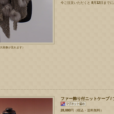
今ご注文いただくと
8
月
12
日までに
拡大画像が見れます）
ファー飾り付ニットケープ /
28,080
円（税込・送料無料）